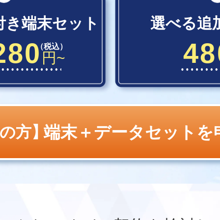
付き端末セット
選べる追
280
48
（税込）
円~
端末＋データセットを
の方】