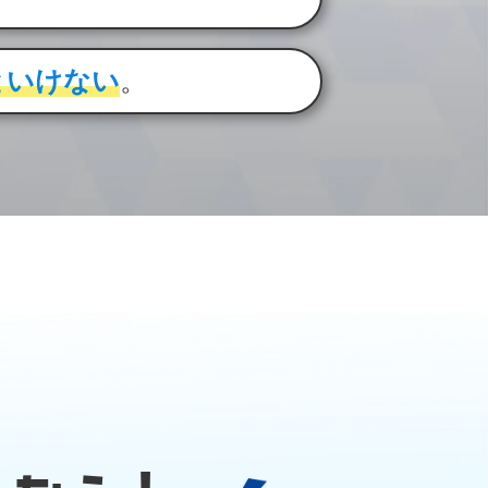
。
といけない
。