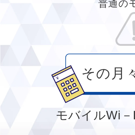
普通のモ
その月
モバイルWi－