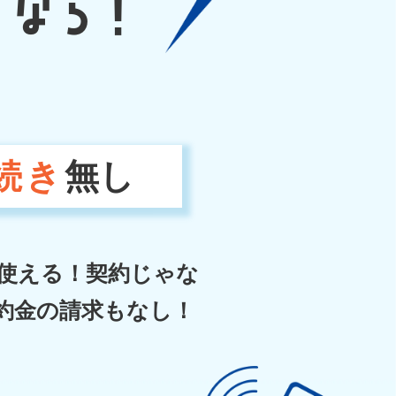
なら！
続き
無し
使える！契約じゃな
約金の請求もなし！