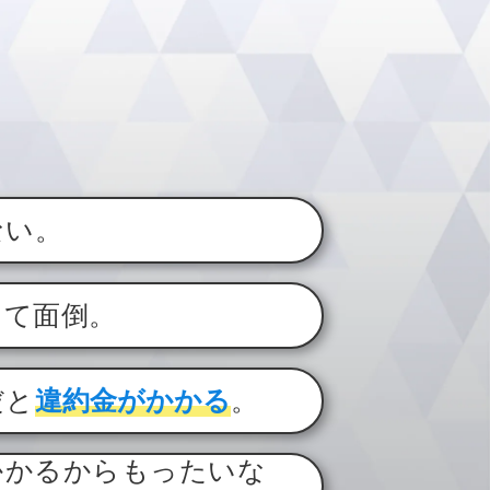
ない。
くて面倒。
だと
違約金がかかる
。
かかるからもったいな