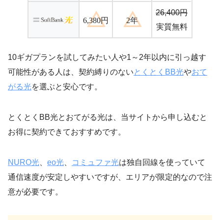
26,400円
6,380円
2年
実質無料
10ギガプランを試してみたい人や1～2年以内に引っ越す
可能性がある人は、契約縛りのない
とくとくBB光
や
おて
がる光
を選ぶと安心です。
とくとくBB光とおてがる光は、当サイトから申し込むと
お得に契約できておすすめです。
NURO光
、
eo光
、
コミュファ光
は独自回線を使っていて
通信速度が安定しやすいですが、エリアが限定的なので注
意が必要です。