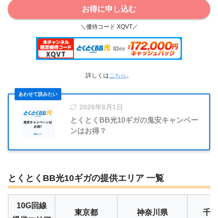
お得に申し込む
＼優待コード XQVT／
詳しくは
こちら
。
2026年8月1日
とくとくBB光10ギガの鬼安キャンペー
ンはお得？
とくとくBB光10ギガの提供エリア 一覧
10G回線
東京都
神奈川県
千