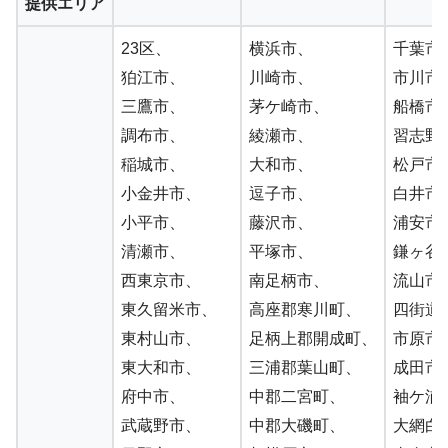
提供エリア
23区、
横浜市、
千葉市
狛江市、
川崎市、
市川市
三鷹市、
茅ケ崎市、
船橋市
調布市、
綾瀬市、
習志野
稲城市、
大和市、
松戸市
小金井市、
逗子市、
白井市
小平市、
藤沢市、
浦安市
清瀬市、
平塚市、
鎌ヶ谷
西東京市、
南足柄市、
流山市
東久留米市、
高座郡寒川町、
四街道
東村山市、
足柄上郡開成町、
市原市
東大和市、
三浦郡葉山町、
成田市
府中市、
中郡二宮町、
袖ケ浦
武蔵野市、
中郡大磯町、
大網白