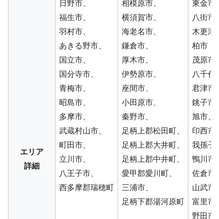
日野市、
相模原市、
東金市
福生市、
横須賀市、
八街市
羽村市、
海老名市、
木更津
あきる野市、
鎌倉市、
柏市
国立市、
厚木市、
茂原市
国分寺市、
伊勢原市、
八千代
青梅市、
座間市、
君津市
昭島市、
小田原市、
銚子市
多摩市、
秦野市、
旭市、
武蔵村山市、
足柄上郡松田町、
印西市
町田市、
足柄上郡大井町、
我孫子
エリア
立川市、
足柄上郡中井町、
鴨川市
詳細
八王子市、
愛甲郡愛川町、
佐倉市
西多摩郡瑞穂町
三浦市、
山武市
足柄下郡湯河原町
富里市
野田市