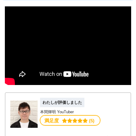
わたしが評価しました
本間輝明 YouTuber
満足度
 (5)