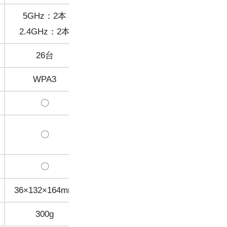
5GHz：2本
5GHz：2本
2.4GHz：2本
2.4GHz：2本
26台
26台
WPA3
WPA3
〇
〇
〇
〇
〇
×
36×132×164mm
130x150x40.3mm
300g
300g