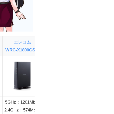
エレコム
TP-Link
R
WRC-X1800GS-B
Archer AX1500
5GHz：1201Mbps
5GHz：1201Mbps
s
2.4GHz：574Mbps
2.4GHz：300Mbps