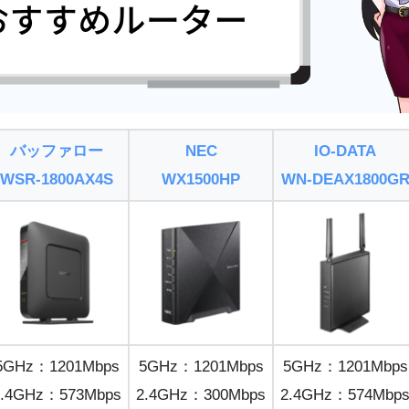
バッファロー
NEC
IO-DATA
WSR-1800AX4S
WX1500HP
WN-DEAX1800G
5GHz：1201Mbps
5GHz：1201Mbps
5GHz：1201Mbps
2.4GHz：573Mbps
2.4GHz：300Mbps
2.4GHz：574Mbp