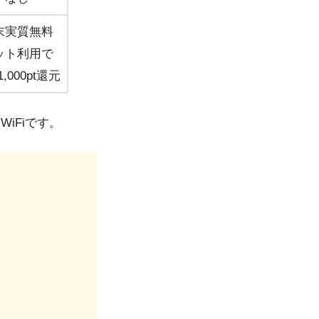
末実質無料
ット利用で
,000pt還元
WiFiです。