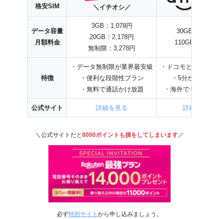
格安SIM
＼イチオシ／
3GB：1,078円
データ容量
30GB：2,970
20GB：2,178円
月額料金
110GB：4,950
無制限：3,278円
・データ無制限が業界最安級
・ドコモと同等の高
特徴
・便利な段階性プラン
・5分かけ放題
・無料で通話かけ放題
・海外でも追加料
公式サイト
詳細を見る
詳細を見る
＼公式サイトだと
8000ポイントも損をしてしまいます
／
必ず
特別サイト
から申し込みましょう。